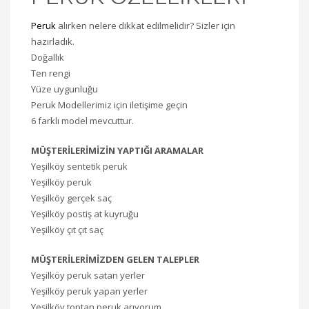
Peruk
alırken nelere dikkat edilmelidir? Sizler için
hazırladık.
Doğallık
Ten rengi
Yüze uygunluğu
Peruk Modellerimiz için iletişime geçin
6 farklı model mevcuttur.
MÜŞTERİLERİMİZİN YAPTIĞI ARAMALAR
Yeşilköy sentetik peruk
Yeşilköy peruk
Yeşilköy gerçek saç
Yeşilköy postiş at kuyruğu
Yeşilköy çıt çıt saç
MÜŞTERİLERİMİZDEN GELEN TALEPLER
Yeşilköy peruk satan yerler
Yeşilköy peruk yapan yerler
Yeşilköy toptan peruk arıyorum