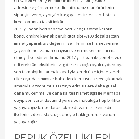
en kaliteli ve en güvenilir ürünleri hızlı bir şekilde
adresinize göndermektedir. İhtiyacınız olan ürünlerin
siparişini verin, aynı gün kargoya teslim edilsin. Üstelik
kredi kartınıza taksit imkânı.
2005 yılından beri papatya peruk saç uzatma keratin
boncuk mikro kaynak peruk çıtçıt gibi %100 doğal saçtan
imalat yaparak siz değerli misafirlerimize hizmet verme
gayesi ile her zaman en iyisini ve en mükemmelini imal
etmeyi İlke edinen firmamız 2017 yılı itibarı ile genel revize
edilerek tüm eksiklerimizi gidererek çağa ayak uydurmaya
son teknoloji kullanmak kaydıyla gerek ülke içinde gerek
ülke dışında ismimize hak ederek en üst düzeye çıkarmak
amacıyla vizyonumuzu Dizayn edip sizlere daha güzel
daha mükemmel ve daha kaliteli hizmet aşkı ile Merhaba
deyip son sürat devam diyoruz bu mutluluğu hep birlikte
yaşayacağız kalite dürüstlük ve devamlılık ilkemizdir
ilkelerimizden asla vazgeçmeyip haklı gururu kıvancın
yaşayacağız.
PERUK ÖZELLİKLERİ