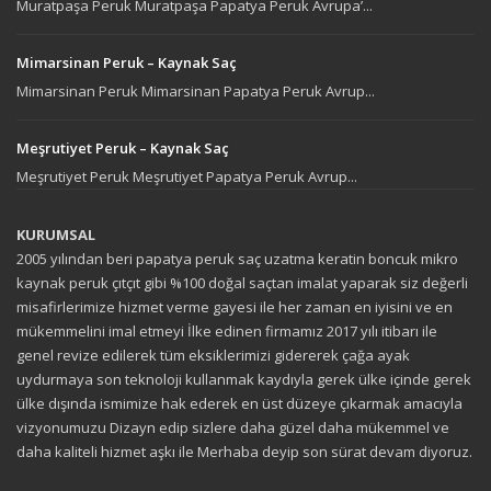
Muratpaşa Peruk Muratpaşa Papatya Peruk Avrupa’...
Mimarsinan Peruk – Kaynak Saç
Mimarsinan Peruk Mimarsinan Papatya Peruk Avrup...
Meşrutiyet Peruk – Kaynak Saç
Meşrutiyet Peruk Meşrutiyet Papatya Peruk Avrup...
KURUMSAL
2005 yılından beri papatya peruk saç uzatma keratin boncuk mikro
kaynak peruk çıtçıt gibi %100 doğal saçtan imalat yaparak siz değerli
misafirlerimize hizmet verme gayesi ile her zaman en iyisini ve en
mükemmelini imal etmeyi İlke edinen firmamız 2017 yılı itibarı ile
genel revize edilerek tüm eksiklerimizi gidererek çağa ayak
uydurmaya son teknoloji kullanmak kaydıyla gerek ülke içinde gerek
ülke dışında ismimize hak ederek en üst düzeye çıkarmak amacıyla
vizyonumuzu Dizayn edip sizlere daha güzel daha mükemmel ve
daha kaliteli hizmet aşkı ile Merhaba deyip son sürat devam diyoruz.