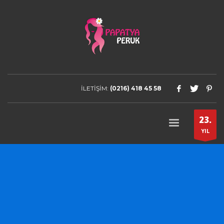
İLETİŞİM:
(0216) 418 45 58
23.
YIL