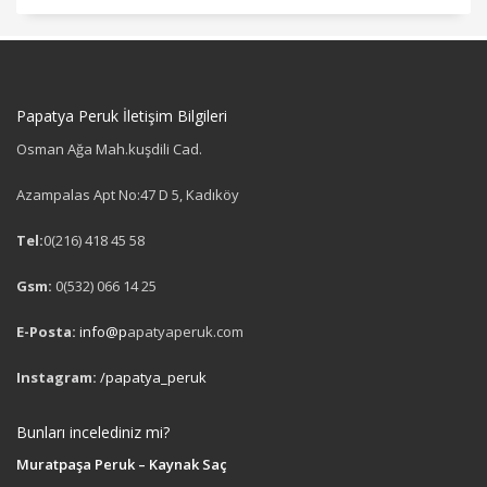
Papatya Peruk İletişim Bilgileri
Osman Ağa Mah.kuşdili Cad.
Azampalas Apt No:47 D 5, Kadıköy
Tel:
0(216) 418 45 58
Gsm:
0(532) 066 14 25
E-Posta:
info@p
apatyaperuk.com
Instagram:
/papatya_peruk
Bunları incelediniz mi?
Muratpaşa Peruk – Kaynak Saç