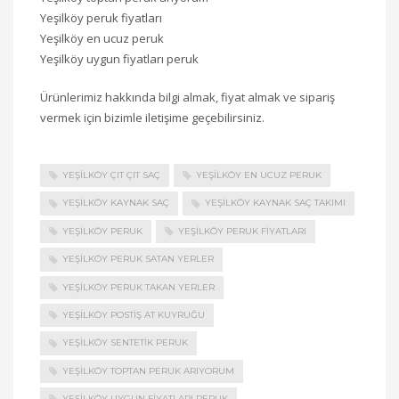
Yeşilköy peruk fiyatları
Yeşilköy en ucuz peruk
Yeşilköy uygun fiyatları peruk
Ürünlerimiz hakkında bilgi almak, fiyat almak ve sipariş
vermek için bizimle iletişime geçebilirsiniz.
YEŞILKÖY ÇIT ÇIT SAÇ
YEŞILKÖY EN UCUZ PERUK
YEŞILKÖY KAYNAK SAÇ
YEŞILKÖY KAYNAK SAÇ TAKIMI
YEŞILKÖY PERUK
YEŞILKÖY PERUK FIYATLARI
YEŞILKÖY PERUK SATAN YERLER
YEŞILKÖY PERUK TAKAN YERLER
YEŞILKÖY POSTIŞ AT KUYRUĞU
YEŞILKÖY SENTETIK PERUK
YEŞILKÖY TOPTAN PERUK ARIYORUM
YEŞILKÖY UYGUN FIYATLARI PERUK