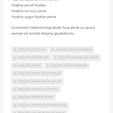
Yeşilköy peruk fiyatları
Yeşilköy en ucuz peruk
Yeşilköy uygun fiyatları peruk
Ürünlerimiz hakkında bilgi almak, fiyat almak ve sipariş
vermek için bizimle iletişime geçebilirsiniz.
YEŞILKÖY ÇIT ÇIT SAÇ
YEŞILKÖY EN UCUZ PERUK
YEŞILKÖY KAYNAK SAÇ
YEŞILKÖY KAYNAK SAÇ TAKIMI
YEŞILKÖY PERUK
YEŞILKÖY PERUK FIYATLARI
YEŞILKÖY PERUK SATAN YERLER
YEŞILKÖY PERUK TAKAN YERLER
YEŞILKÖY POSTIŞ AT KUYRUĞU
YEŞILKÖY SENTETIK PERUK
YEŞILKÖY TOPTAN PERUK ARIYORUM
YEŞILKÖY UYGUN FIYATLARI PERUK