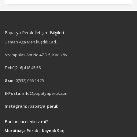
Papatya Peruk İletişim Bilgileri
Osman Ağa Mah.kuşdili Cad.
Azampalas Apt No:47 D 5, Kadıköy
Tel:
0(216) 418 45 58
Gsm:
0(532) 066 14 25
E-Posta:
info@p
apatyaperuk.com
Instagram:
/papatya_peruk
Bunları incelediniz mi?
Muratpaşa Peruk – Kaynak Saç