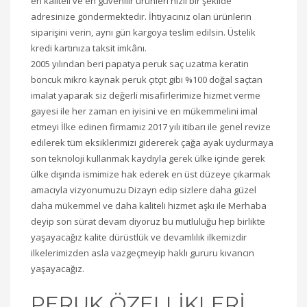
en kaliteli ve en güvenilir ürünleri hızlı bir şekilde
adresinize göndermektedir. İhtiyacınız olan ürünlerin
siparişini verin, aynı gün kargoya teslim edilsin. Üstelik
kredi kartınıza taksit imkânı.
2005 yılından beri papatya peruk saç uzatma keratin
boncuk mikro kaynak peruk çıtçıt gibi %100 doğal saçtan
imalat yaparak siz değerli misafirlerimize hizmet verme
gayesi ile her zaman en iyisini ve en mükemmelini imal
etmeyi İlke edinen firmamız 2017 yılı itibarı ile genel revize
edilerek tüm eksiklerimizi gidererek çağa ayak uydurmaya
son teknoloji kullanmak kaydıyla gerek ülke içinde gerek
ülke dışında ismimize hak ederek en üst düzeye çıkarmak
amacıyla vizyonumuzu Dizayn edip sizlere daha güzel
daha mükemmel ve daha kaliteli hizmet aşkı ile Merhaba
deyip son sürat devam diyoruz bu mutluluğu hep birlikte
yaşayacağız kalite dürüstlük ve devamlılık ilkemizdir
ilkelerimizden asla vazgeçmeyip haklı gururu kıvancın
yaşayacağız.
PERUK ÖZELLİKLERİ