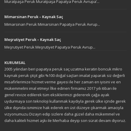
Muratpaşa Peruk Muratpaşa Papatya Peruk Avrupa’...
Mimarsinan Peruk – Kaynak Saç
Mimarsinan Peruk Mimarsinan Papatya Peruk Avrup...
Meşrutiyet Peruk – Kaynak Saç
Meşrutiyet Peruk Meşrutiyet Papatya Peruk Avrup...
KURUMSAL
2005 yılından beri papatya peruk saç uzatma keratin boncuk mikro
kaynak peruk çıtçıt gibi %100 doğal saçtan imalat yaparak siz değerli
misafirlerimize hizmet verme gayesi ile her zaman en iyisini ve en
mükemmelini imal etmeyi İlke edinen firmamız 2017 yılı itibarı ile
genel revize edilerek tüm eksiklerimizi gidererek çağa ayak
uydurmaya son teknoloji kullanmak kaydıyla gerek ülke içinde gerek
ülke dışında ismimize hak ederek en üst düzeye çıkarmak amacıyla
vizyonumuzu Dizayn edip sizlere daha güzel daha mükemmel ve
daha kaliteli hizmet aşkı ile Merhaba deyip son sürat devam diyoruz.