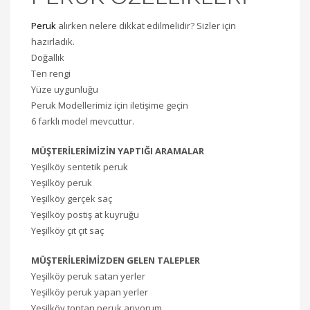
Peruk
alırken nelere dikkat edilmelidir? Sizler için
hazırladık.
Doğallık
Ten rengi
Yüze uygunluğu
Peruk Modellerimiz için iletişime geçin
6 farklı model mevcuttur.
MÜŞTERİLERİMİZİN YAPTIĞI ARAMALAR
Yeşilköy sentetik peruk
Yeşilköy peruk
Yeşilköy gerçek saç
Yeşilköy postiş at kuyruğu
Yeşilköy çıt çıt saç
MÜŞTERİLERİMİZDEN GELEN TALEPLER
Yeşilköy peruk satan yerler
Yeşilköy peruk yapan yerler
Yeşilköy toptan peruk arıyorum