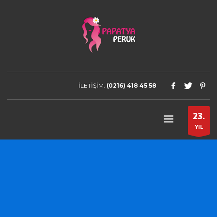
İLETİŞİM:
(0216) 418 45 58
23.
YIL