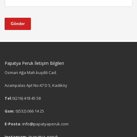
Gönder
Papatya Peruk İletişim Bilgileri
Osman Ağa Mah.kuşdili Cad.
Azampalas Apt No:47 D 5, Kadıköy
Tel:
0(216) 418 45 58
Gsm:
0(532) 066 14 25
E-Posta:
info@p
apatyaperuk.com
Instagram:
/papatya_peruk