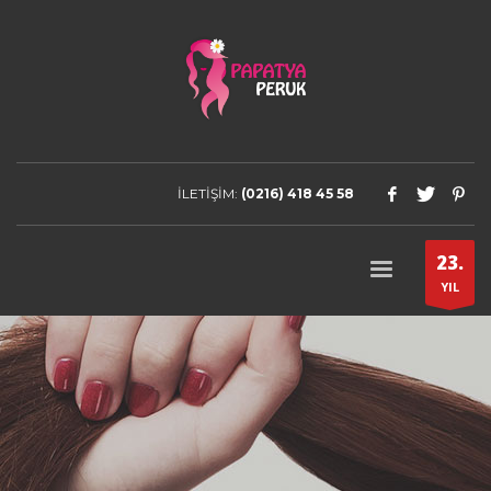
İLETİŞİM:
(0216) 418 45 58
23.
YIL