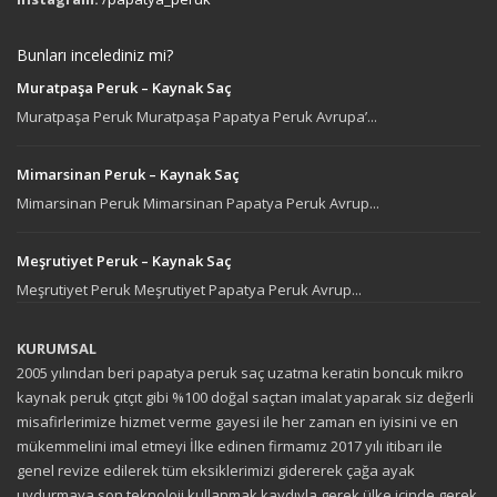
Bunları incelediniz mi?
Muratpaşa Peruk – Kaynak Saç
Muratpaşa Peruk Muratpaşa Papatya Peruk Avrupa’...
Mimarsinan Peruk – Kaynak Saç
Mimarsinan Peruk Mimarsinan Papatya Peruk Avrup...
Meşrutiyet Peruk – Kaynak Saç
Meşrutiyet Peruk Meşrutiyet Papatya Peruk Avrup...
KURUMSAL
2005 yılından beri papatya peruk saç uzatma keratin boncuk mikro
kaynak peruk çıtçıt gibi %100 doğal saçtan imalat yaparak siz değerli
misafirlerimize hizmet verme gayesi ile her zaman en iyisini ve en
mükemmelini imal etmeyi İlke edinen firmamız 2017 yılı itibarı ile
genel revize edilerek tüm eksiklerimizi gidererek çağa ayak
uydurmaya son teknoloji kullanmak kaydıyla gerek ülke içinde gerek