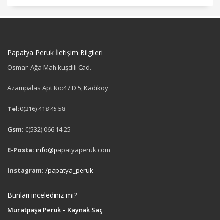
Papatya Peruk İletişim Bilgileri
Osman Ağa Mah.kuşdili Cad.
Azampalas Apt No:47 D 5, Kadıköy
Tel:
0(216) 418 45 58
Gsm:
0(532) 066 14 25
E-Posta:
info@p
apatyaperuk.com
Instagram:
/papatya_peruk
Bunları incelediniz mi?
Muratpaşa Peruk – Kaynak Saç