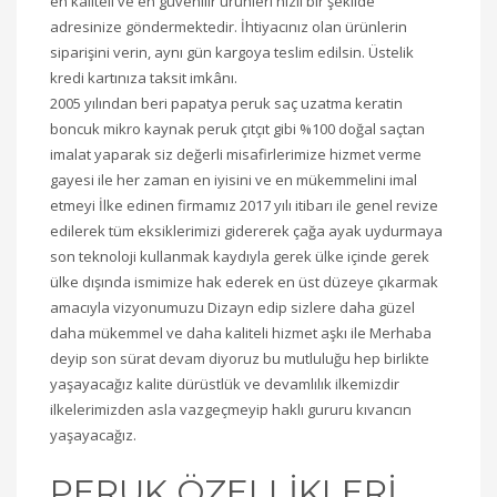
en kaliteli ve en güvenilir ürünleri hızlı bir şekilde
adresinize göndermektedir. İhtiyacınız olan ürünlerin
siparişini verin, aynı gün kargoya teslim edilsin. Üstelik
kredi kartınıza taksit imkânı.
2005 yılından beri papatya peruk saç uzatma keratin
boncuk mikro kaynak peruk çıtçıt gibi %100 doğal saçtan
imalat yaparak siz değerli misafirlerimize hizmet verme
gayesi ile her zaman en iyisini ve en mükemmelini imal
etmeyi İlke edinen firmamız 2017 yılı itibarı ile genel revize
edilerek tüm eksiklerimizi gidererek çağa ayak uydurmaya
son teknoloji kullanmak kaydıyla gerek ülke içinde gerek
ülke dışında ismimize hak ederek en üst düzeye çıkarmak
amacıyla vizyonumuzu Dizayn edip sizlere daha güzel
daha mükemmel ve daha kaliteli hizmet aşkı ile Merhaba
deyip son sürat devam diyoruz bu mutluluğu hep birlikte
yaşayacağız kalite dürüstlük ve devamlılık ilkemizdir
ilkelerimizden asla vazgeçmeyip haklı gururu kıvancın
yaşayacağız.
PERUK ÖZELLİKLERİ