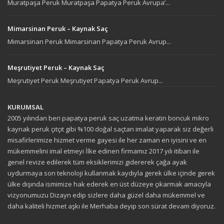
Muratpaşa Peruk Muratpaşa Papatya Peruk Avrupa’...
Mimarsinan Peruk – Kaynak Saç
Mimarsinan Peruk Mimarsinan Papatya Peruk Avrup...
Meşrutiyet Peruk – Kaynak Saç
Meşrutiyet Peruk Meşrutiyet Papatya Peruk Avrup...
KURUMSAL
2005 yılından beri papatya peruk saç uzatma keratin boncuk mikro
kaynak peruk çıtçıt gibi %100 doğal saçtan imalat yaparak siz değerli
misafirlerimize hizmet verme gayesi ile her zaman en iyisini ve en
mükemmelini imal etmeyi İlke edinen firmamız 2017 yılı itibarı ile
genel revize edilerek tüm eksiklerimizi gidererek çağa ayak
uydurmaya son teknoloji kullanmak kaydıyla gerek ülke içinde gerek
ülke dışında ismimize hak ederek en üst düzeye çıkarmak amacıyla
vizyonumuzu Dizayn edip sizlere daha güzel daha mükemmel ve
daha kaliteli hizmet aşkı ile Merhaba deyip son sürat devam diyoruz.