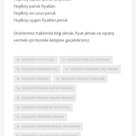
Yeşilköy peruk fiyatları
Yeşilköy en ucuz peruk
Yeşilköy uygun fiyatları peruk
Ürünlerimiz hakkında bilgi almak, fiyat almak ve sipariş
vermek için bizimle iletişime geçebilirsiniz.
YEŞILKÖY ÇIT ÇIT SAÇ
YEŞILKÖY EN UCUZ PERUK
YEŞILKÖY KAYNAK SAÇ
YEŞILKÖY KAYNAK SAÇ TAKIMI
YEŞILKÖY PERUK
YEŞILKÖY PERUK FIYATLARI
YEŞILKÖY PERUK SATAN YERLER
YEŞILKÖY PERUK TAKAN YERLER
YEŞILKÖY POSTIŞ AT KUYRUĞU
YEŞILKÖY SENTETIK PERUK
YEŞILKÖY TOPTAN PERUK ARIYORUM
YEŞILKÖY UYGUN FIYATLARI PERUK