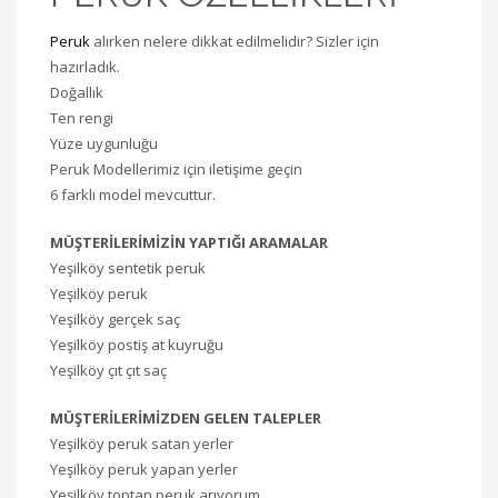
Peruk
alırken nelere dikkat edilmelidir? Sizler için
hazırladık.
Doğallık
Ten rengi
Yüze uygunluğu
Peruk Modellerimiz için iletişime geçin
6 farklı model mevcuttur.
MÜŞTERİLERİMİZİN YAPTIĞI ARAMALAR
Yeşilköy sentetik peruk
Yeşilköy peruk
Yeşilköy gerçek saç
Yeşilköy postiş at kuyruğu
Yeşilköy çıt çıt saç
MÜŞTERİLERİMİZDEN GELEN TALEPLER
Yeşilköy peruk satan yerler
Yeşilköy peruk yapan yerler
Yeşilköy toptan peruk arıyorum