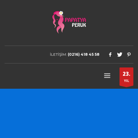
İLETİŞİM:
(0216) 418 45 58
23.
YIL