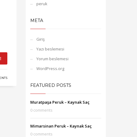
peruk
META
Giriş
Yazı beslemesi
E
Yorum beslemesi
WordPress.org
ENTS
FEATURED POSTS
Muratpaşa Peruk – Kaynak Saç
0 comments
Mimarsinan Peruk – Kaynak Saç
0 comments