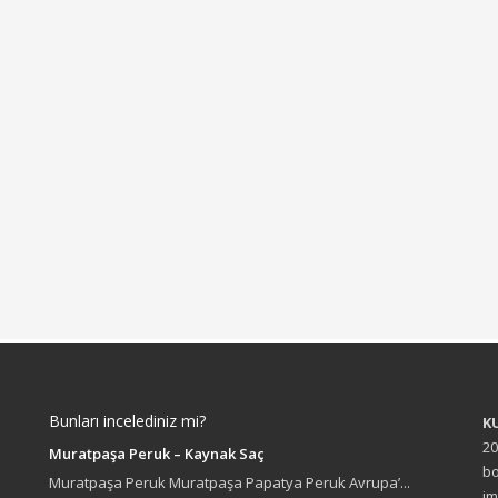
Bunları incelediniz mi?
K
20
Muratpaşa Peruk – Kaynak Saç
bo
Muratpaşa Peruk Muratpaşa Papatya Peruk Avrupa’...
im