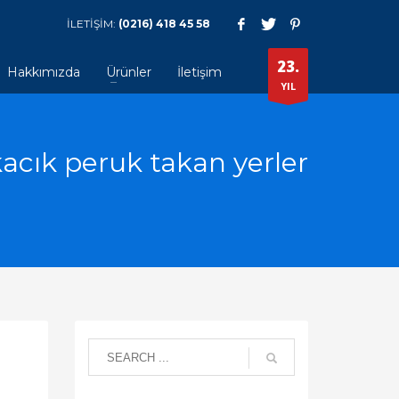
İLETİŞİM:
(0216) 418 45 58
23.
Hakkımızda
Ürünler
İletişim
YIL
acık peruk takan yerler