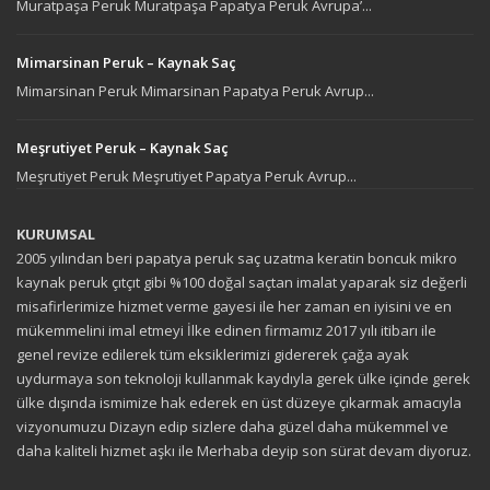
Muratpaşa Peruk Muratpaşa Papatya Peruk Avrupa’...
Mimarsinan Peruk – Kaynak Saç
Mimarsinan Peruk Mimarsinan Papatya Peruk Avrup...
Meşrutiyet Peruk – Kaynak Saç
Meşrutiyet Peruk Meşrutiyet Papatya Peruk Avrup...
KURUMSAL
2005 yılından beri papatya peruk saç uzatma keratin boncuk mikro
kaynak peruk çıtçıt gibi %100 doğal saçtan imalat yaparak siz değerli
misafirlerimize hizmet verme gayesi ile her zaman en iyisini ve en
mükemmelini imal etmeyi İlke edinen firmamız 2017 yılı itibarı ile
genel revize edilerek tüm eksiklerimizi gidererek çağa ayak
uydurmaya son teknoloji kullanmak kaydıyla gerek ülke içinde gerek
ülke dışında ismimize hak ederek en üst düzeye çıkarmak amacıyla
vizyonumuzu Dizayn edip sizlere daha güzel daha mükemmel ve
daha kaliteli hizmet aşkı ile Merhaba deyip son sürat devam diyoruz.