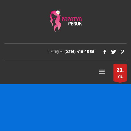
İLETİŞİM:
(0216) 418 45 58
23.
YIL