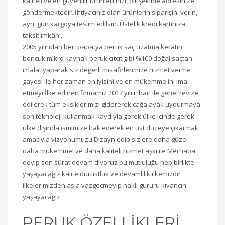
kaliteli ve en güvenilir ürünleri hızlı bir şekilde adresinize
göndermektedir. İhtiyacınız olan ürünlerin siparişini verin,
aynı gün kargoya teslim edilsin. Üstelik kredi kartınıza
taksit imkânı.
2005 yılından beri papatya peruk saç uzatma keratin
boncuk mikro kaynak peruk çıtçıt gibi %100 doğal saçtan
imalat yaparak siz değerli misafirlerimize hizmet verme
gayesi ile her zaman en iyisini ve en mükemmelini imal
etmeyi İlke edinen firmamız 2017 yılı itibarı ile genel revize
edilerek tüm eksiklerimizi gidererek çağa ayak uydurmaya
son teknoloji kullanmak kaydıyla gerek ülke içinde gerek
ülke dışında ismimize hak ederek en üst düzeye çıkarmak
amacıyla vizyonumuzu Dizayn edip sizlere daha güzel
daha mükemmel ve daha kaliteli hizmet aşkı ile Merhaba
deyip son sürat devam diyoruz bu mutluluğu hep birlikte
yaşayacağız kalite dürüstlük ve devamlılık ilkemizdir
ilkelerimizden asla vazgeçmeyip haklı gururu kıvancın
yaşayacağız.
PERUK ÖZELLİKLERİ