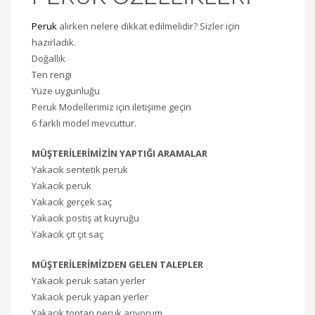
Peruk
alırken nelere dikkat edilmelidir? Sizler için
hazırladık.
Doğallık
Ten rengi
Yüze uygunluğu
Peruk Modellerimiz için iletişime geçin
6 farklı model mevcuttur.
MÜŞTERİLERİMİZİN YAPTIĞI ARAMALAR
Yakacık sentetik peruk
Yakacık peruk
Yakacık gerçek saç
Yakacık postiş at kuyruğu
Yakacık çıt çıt saç
MÜŞTERİLERİMİZDEN GELEN TALEPLER
Yakacık peruk satan yerler
Yakacık peruk yapan yerler
Yakacık toptan peruk arıyorum