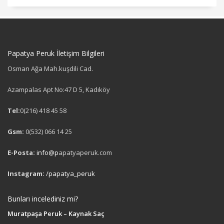
Papatya Peruk İletişim Bilgileri
Osman Ağa Mah.kuşdili Cad.
Azampalas Apt No:47 D 5, Kadıköy
Tel:
0(216) 418 45 58
Gsm:
0(532) 066 14 25
E-Posta:
info@p
apatyaperuk.com
Instagram:
/papatya_peruk
Bunları incelediniz mi?
Muratpaşa Peruk – Kaynak Saç