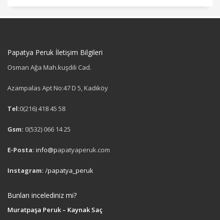
Papatya Peruk İletişim Bilgileri
Osman Ağa Mah.kuşdili Cad.
Azampalas Apt No:47 D 5, Kadıköy
Tel:
0(216) 418 45 58
Gsm:
0(532) 066 14 25
E-Posta:
info@p
apatyaperuk.com
Instagram:
/papatya_peruk
Bunları incelediniz mi?
Muratpaşa Peruk – Kaynak Saç