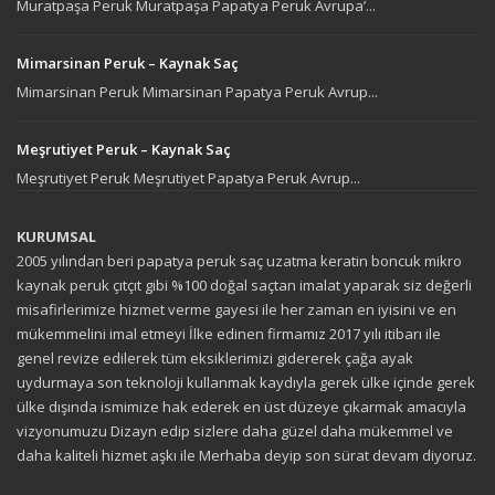
Muratpaşa Peruk Muratpaşa Papatya Peruk Avrupa’...
Mimarsinan Peruk – Kaynak Saç
Mimarsinan Peruk Mimarsinan Papatya Peruk Avrup...
Meşrutiyet Peruk – Kaynak Saç
Meşrutiyet Peruk Meşrutiyet Papatya Peruk Avrup...
KURUMSAL
2005 yılından beri papatya peruk saç uzatma keratin boncuk mikro
kaynak peruk çıtçıt gibi %100 doğal saçtan imalat yaparak siz değerli
misafirlerimize hizmet verme gayesi ile her zaman en iyisini ve en
mükemmelini imal etmeyi İlke edinen firmamız 2017 yılı itibarı ile
genel revize edilerek tüm eksiklerimizi gidererek çağa ayak
uydurmaya son teknoloji kullanmak kaydıyla gerek ülke içinde gerek
ülke dışında ismimize hak ederek en üst düzeye çıkarmak amacıyla
vizyonumuzu Dizayn edip sizlere daha güzel daha mükemmel ve
daha kaliteli hizmet aşkı ile Merhaba deyip son sürat devam diyoruz.