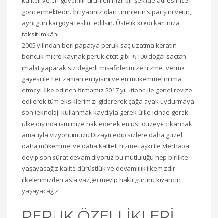
kaliteli ve en güvenilir ürünleri hızlı bir şekilde adresinize
göndermektedir. İhtiyacınız olan ürünlerin siparişini verin,
aynı gün kargoya teslim edilsin. Üstelik kredi kartınıza
taksit imkânı.
2005 yılından beri papatya peruk saç uzatma keratin
boncuk mikro kaynak peruk çıtçıt gibi %100 doğal saçtan
imalat yaparak siz değerli misafirlerimize hizmet verme
gayesi ile her zaman en iyisini ve en mükemmelini imal
etmeyi İlke edinen firmamız 2017 yılı itibarı ile genel revize
edilerek tüm eksiklerimizi gidererek çağa ayak uydurmaya
son teknoloji kullanmak kaydıyla gerek ülke içinde gerek
ülke dışında ismimize hak ederek en üst düzeye çıkarmak
amacıyla vizyonumuzu Dizayn edip sizlere daha güzel
daha mükemmel ve daha kaliteli hizmet aşkı ile Merhaba
deyip son sürat devam diyoruz bu mutluluğu hep birlikte
yaşayacağız kalite dürüstlük ve devamlılık ilkemizdir
ilkelerimizden asla vazgeçmeyip haklı gururu kıvancın
yaşayacağız.
PERUK ÖZELLİKLERİ