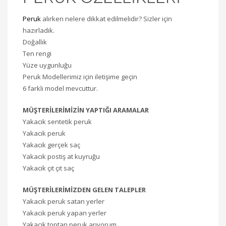
Peruk
alırken nelere dikkat edilmelidir? Sizler için
hazırladık.
Doğallık
Ten rengi
Yüze uygunluğu
Peruk Modellerimiz için iletişime geçin
6 farklı model mevcuttur.
MÜŞTERİLERİMİZİN YAPTIĞI ARAMALAR
Yakacık sentetik peruk
Yakacık peruk
Yakacık gerçek saç
Yakacık postiş at kuyruğu
Yakacık çıt çıt saç
MÜŞTERİLERİMİZDEN GELEN TALEPLER
Yakacık peruk satan yerler
Yakacık peruk yapan yerler
Yakacık toptan peruk arıyorum