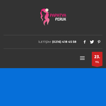
İLETİŞİM:
(0216) 418 45 58
23.
YIL