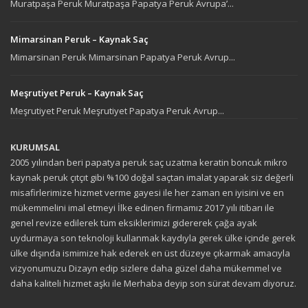
Muratpaşa Peruk Muratpaşa Papatya Peruk Avrupa’...
Mimarsinan Peruk – Kaynak Saç
Mimarsinan Peruk Mimarsinan Papatya Peruk Avrup...
Meşrutiyet Peruk – Kaynak Saç
Meşrutiyet Peruk Meşrutiyet Papatya Peruk Avrup...
KURUMSAL
2005 yılından beri papatya peruk saç uzatma keratin boncuk mikro
kaynak peruk çıtçıt gibi %100 doğal saçtan imalat yaparak siz değerli
misafirlerimize hizmet verme gayesi ile her zaman en iyisini ve en
mükemmelini imal etmeyi İlke edinen firmamız 2017 yılı itibarı ile
genel revize edilerek tüm eksiklerimizi gidererek çağa ayak
uydurmaya son teknoloji kullanmak kaydıyla gerek ülke içinde gerek
ülke dışında ismimize hak ederek en üst düzeye çıkarmak amacıyla
vizyonumuzu Dizayn edip sizlere daha güzel daha mükemmel ve
daha kaliteli hizmet aşkı ile Merhaba deyip son sürat devam diyoruz.