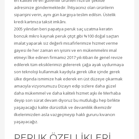
en kaliteli ve en güvenilir ürünleri hızlı bir şekilde
adresinize göndermektedir. İhtiyacınız olan ürünlerin
siparişini verin, aynı gün kargoya teslim edilsin. Üstelik
kredi kartınıza taksit imkânı.
2005 yılından beri papatya peruk saç uzatma keratin
boncuk mikro kaynak peruk çıtçıt gibi %100 doğal saçtan
imalat yaparak siz değerli misafirlerimize hizmet verme
gayesi ile her zaman en iyisini ve en mükemmelini imal
etmeyi İlke edinen firmamız 2017 yılı itibarı ile genel revize
edilerek tüm eksiklerimizi gidererek çağa ayak uydurmaya
son teknoloji kullanmak kaydıyla gerek ülke içinde gerek
ülke dışında ismimize hak ederek en üst düzeye çıkarmak
amacıyla vizyonumuzu Dizayn edip sizlere daha güzel
daha mükemmel ve daha kaliteli hizmet aşkı ile Merhaba
deyip son sürat devam diyoruz bu mutluluğu hep birlikte
yaşayacağız kalite dürüstlük ve devamlılık ilkemizdir
ilkelerimizden asla vazgeçmeyip haklı gururu kıvancın
yaşayacağız.
PERUK ÖZELLİKLERİ