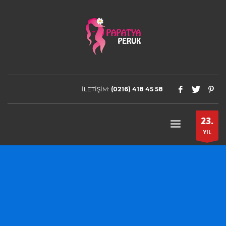
İLETİŞİM:
(0216) 418 45 58
23.
YIL