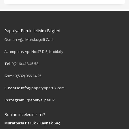
Papatya Peruk İletişim Bilgileri
Osman Ağa Mah.kuşdili Cad.
Azampalas Apt No:47 D 5, Kadıköy
Tel:
0(216) 418 45 58
Gsm:
0(532) 066 14 25
E-Posta:
info@p
apatyaperuk.com
Instagram:
/papatya_peruk
Bunları incelediniz mi?
Muratpaşa Peruk – Kaynak Saç