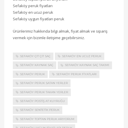
Sefaköy peruk fiyatları
Sefaköy en ucuz peruk
Sefaköy uygun fiyatları peruk
Ürünlerimiz hakkında bilgi almak, fiyat almak ve sipariş
vermek için bizimle iletişime geçebilirsiniz.
SEFAKÖY ÇIT ÇIT SAÇ
SEFAKÖY EN UCUZ PERUK
SEFAKÖY KAYNAK SAÇ
SEFAKÖY KAYNAK SAÇ TAKIMI
SEFAKÖY PERUK
SEFAKÖY PERUK FIYATLARI
SEFAKÖY PERUK SATAN YERLER
SEFAKÖY PERUK TAKAN YERLER
SEFAKÖY POSTIŞ AT KUYRUĞU
SEFAKÖY SENTETIK PERUK
SEFAKÖY TOPTAN PERUK ARIYORUM
SEFAKÖY UYGUN FIYATLARI PERUK