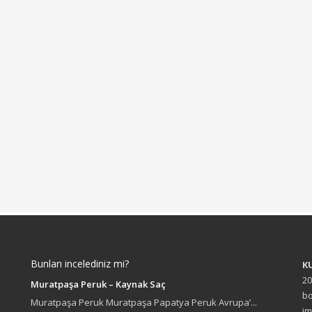
Bunları incelediniz mi?
K
20
Muratpaşa Peruk – Kaynak Saç
bo
Muratpaşa Peruk Muratpaşa Papatya Peruk Avrupa’...
im