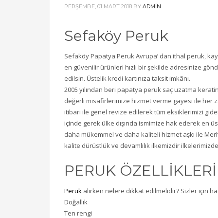
PERŞEMBE, 01 MART 2018
BY
ADMIN
Sefaköy Peruk
Sefaköy Papatya Peruk Avrupa’ dan ithal peruk, kayn
en güvenilir ürünleri hızlı bir şekilde adresinize gön
edilsin. Üstelik kredi kartınıza taksit imkânı.
2005 yılından beri papatya peruk saç uzatma keratin
değerli misafirlerimize hizmet verme gayesi ile her 
itibarı ile genel revize edilerek tüm eksiklerimizi 
içinde gerek ülke dışında ismimize hak ederek en 
daha mükemmel ve daha kaliteli hizmet aşkı ile Mer
kalite dürüstlük ve devamlılık ilkemizdir ilkelerimi
PERUK ÖZELLİKLERİ
Peruk
alırken nelere dikkat edilmelidir? Sizler için ha
Doğallık
Ten rengi