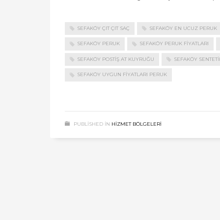
SEFAKÖY ÇIT ÇIT SAÇ
SEFAKÖY EN UCUZ PERUK
SEFAKÖY PERUK
SEFAKÖY PERUK FIYATLARI
SEFAKÖY POSTIŞ AT KUYRUĞU
SEFAKÖY SENTET
SEFAKÖY UYGUN FIYATLARI PERUK
PUBLISHED IN
HIZMET BÖLGELERI