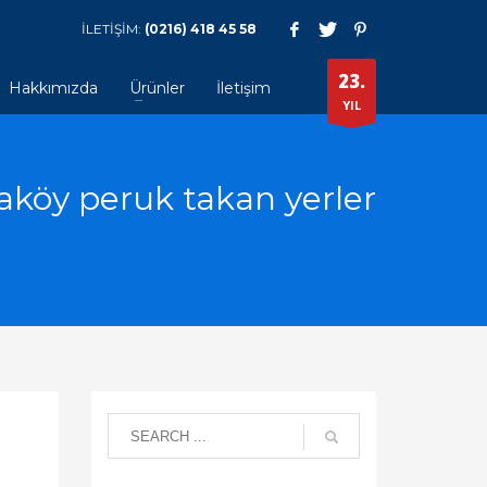
İLETİŞİM:
(0216) 418 45 58
23.
Hakkımızda
Ürünler
İletişim
YIL
aköy peruk takan yerler