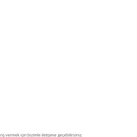
ş vermek için bizimle iletişime geçebilirsiniz.