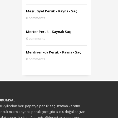
Meşrutiyet Peruk – Kaynak Saç
0 comments
Merter Peruk – Kaynak Saç
0 comments
Merdivenköy Peruk – Kaynak Saç
0 comments
URUMSAL
05 yılından beri papatya peruk saç uzatma keratin
ncuk mikro kaynak peruk çıtçıt gibi %100 doğal saçtan
alat yaparak siz değerli misafirlerimize hizmet verme