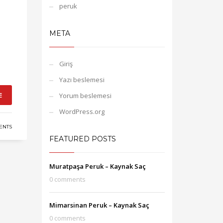
peruk
META
Giriş
Yazı beslemesi
E
Yorum beslemesi
WordPress.org
ENTS
FEATURED POSTS
Muratpaşa Peruk – Kaynak Saç
0 comments
Mimarsinan Peruk – Kaynak Saç
0 comments