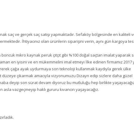
ak saç ve gerçek saç satışı yapmaktadır. Sefaköy bölgesinde en kaliteli v
dermektedir. İhtiyacınız olan ürünlerin siparişini verin, aynı gün kargoya tes
 boncuk mikro kaynak peruk çıtçıt gibi %100 doğal saçtan imalat yaparak s
zaman en iyisini ve en mükemmelini imal etmeyi İlke edinen firmamız 2017 yı
gidererek çağa ayak uydurmaya son teknoloji kullanmak kaydıyla gerek ülke
üst düzeye çıkarmak amacıyla vizyonumuzu Dizayn edip sizlere daha güzel
haba deyip son sürat devam diyoruz bu mutluluğu hep birlikte yaşayacağı
zden asla vazgeçmeyip haklı gururu kıvancın yaşayacağız.
zırladık.