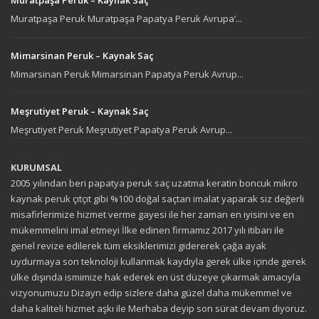
Muratpaşa Peruk – Kaynak Saç
Muratpaşa Peruk Muratpaşa Papatya Peruk Avrupa’...
Mimarsinan Peruk – Kaynak Saç
Mimarsinan Peruk Mimarsinan Papatya Peruk Avrup...
Meşrutiyet Peruk – Kaynak Saç
Meşrutiyet Peruk Meşrutiyet Papatya Peruk Avrup...
KURUMSAL
2005 yılından beri papatya peruk saç uzatma keratin boncuk mikro
kaynak peruk çıtçıt gibi %100 doğal saçtan imalat yaparak siz değerli
misafirlerimize hizmet verme gayesi ile her zaman en iyisini ve en
mükemmelini imal etmeyi İlke edinen firmamız 2017 yılı itibarı ile
genel revize edilerek tüm eksiklerimizi gidererek çağa ayak
uydurmaya son teknoloji kullanmak kaydıyla gerek ülke içinde gerek
ülke dışında ismimize hak ederek en üst düzeye çıkarmak amacıyla
vizyonumuzu Dizayn edip sizlere daha güzel daha mükemmel ve
daha kaliteli hizmet aşkı ile Merhaba deyip son sürat devam diyoruz.