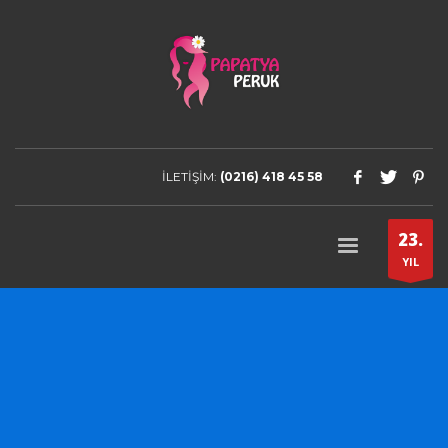
İLETİŞİM:
(0216) 418 45 58
23.
YIL