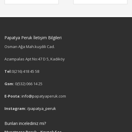
Papatya Peruk İletişim Bilgileri
Osman Ağa Mah.kuşdili Cad.
Azampalas Apt No:47 D 5, Kadıköy
Tel:
0(216) 418 45 58
Gsm:
0(532) 066 14 25
E-Posta:
info@p
apatyaperuk.com
Instagram:
/papatya_peruk
Bunları incelediniz mi?