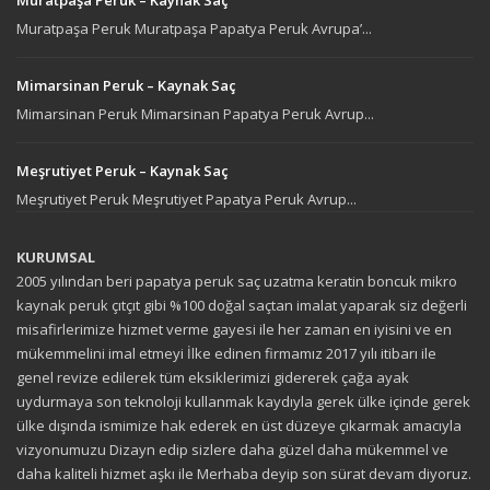
Muratpaşa Peruk – Kaynak Saç
Muratpaşa Peruk Muratpaşa Papatya Peruk Avrupa’...
Mimarsinan Peruk – Kaynak Saç
Mimarsinan Peruk Mimarsinan Papatya Peruk Avrup...
Meşrutiyet Peruk – Kaynak Saç
Meşrutiyet Peruk Meşrutiyet Papatya Peruk Avrup...
KURUMSAL
2005 yılından beri papatya peruk saç uzatma keratin boncuk mikro
kaynak peruk çıtçıt gibi %100 doğal saçtan imalat yaparak siz değerli
misafirlerimize hizmet verme gayesi ile her zaman en iyisini ve en
mükemmelini imal etmeyi İlke edinen firmamız 2017 yılı itibarı ile
genel revize edilerek tüm eksiklerimizi gidererek çağa ayak
uydurmaya son teknoloji kullanmak kaydıyla gerek ülke içinde gerek
ülke dışında ismimize hak ederek en üst düzeye çıkarmak amacıyla
vizyonumuzu Dizayn edip sizlere daha güzel daha mükemmel ve
daha kaliteli hizmet aşkı ile Merhaba deyip son sürat devam diyoruz.