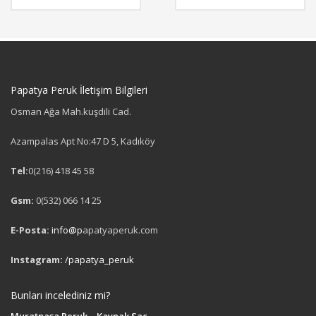
Papatya Peruk İletişim Bilgileri
Osman Ağa Mah.kuşdili Cad.
Azampalas Apt No:47 D 5, Kadıköy
Tel:
0(216) 418 45 58
Gsm:
0(532) 066 14 25
E-Posta:
info@p
apatyaperuk.com
Instagram:
/papatya_peruk
Bunları incelediniz mi?