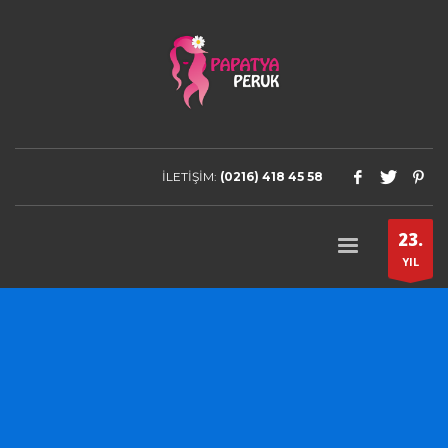
İLETİŞİM:
(0216) 418 45 58
23.
YIL