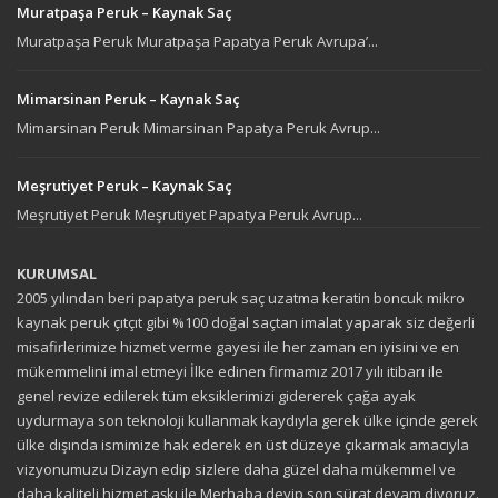
Muratpaşa Peruk – Kaynak Saç
Muratpaşa Peruk Muratpaşa Papatya Peruk Avrupa’...
Mimarsinan Peruk – Kaynak Saç
Mimarsinan Peruk Mimarsinan Papatya Peruk Avrup...
Meşrutiyet Peruk – Kaynak Saç
Meşrutiyet Peruk Meşrutiyet Papatya Peruk Avrup...
KURUMSAL
2005 yılından beri papatya peruk saç uzatma keratin boncuk mikro
kaynak peruk çıtçıt gibi %100 doğal saçtan imalat yaparak siz değerli
misafirlerimize hizmet verme gayesi ile her zaman en iyisini ve en
mükemmelini imal etmeyi İlke edinen firmamız 2017 yılı itibarı ile
genel revize edilerek tüm eksiklerimizi gidererek çağa ayak
uydurmaya son teknoloji kullanmak kaydıyla gerek ülke içinde gerek
ülke dışında ismimize hak ederek en üst düzeye çıkarmak amacıyla
vizyonumuzu Dizayn edip sizlere daha güzel daha mükemmel ve
daha kaliteli hizmet aşkı ile Merhaba deyip son sürat devam diyoruz.