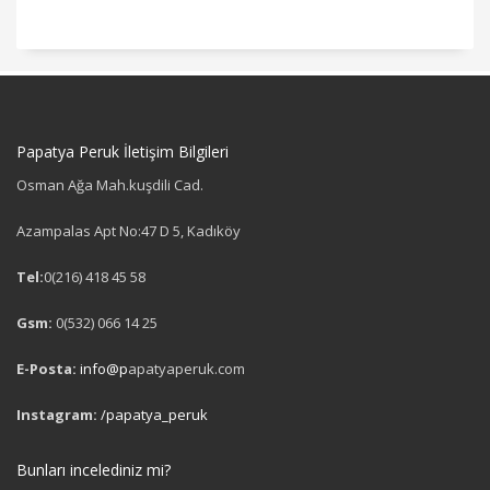
Papatya Peruk İletişim Bilgileri
Osman Ağa Mah.kuşdili Cad.
Azampalas Apt No:47 D 5, Kadıköy
Tel:
0(216) 418 45 58
Gsm:
0(532) 066 14 25
E-Posta:
info@p
apatyaperuk.com
Instagram:
/papatya_peruk
Bunları incelediniz mi?