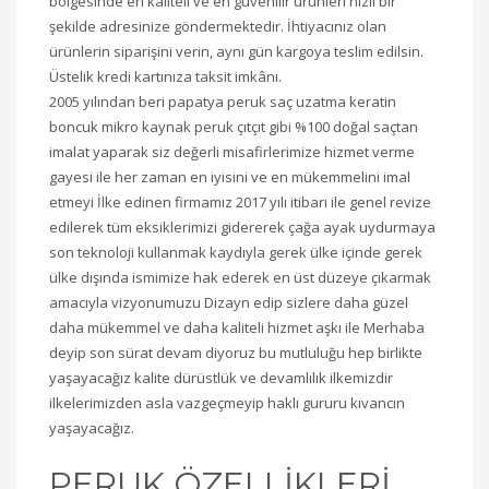
bölgesinde en kaliteli ve en güvenilir ürünleri hızlı bir
şekilde adresinize göndermektedir. İhtiyacınız olan
ürünlerin siparişini verin, aynı gün kargoya teslim edilsin.
Üstelik kredi kartınıza taksit imkânı.
2005 yılından beri papatya peruk saç uzatma keratin
boncuk mikro kaynak peruk çıtçıt gibi %100 doğal saçtan
imalat yaparak siz değerli misafirlerimize hizmet verme
gayesi ile her zaman en iyisini ve en mükemmelini imal
etmeyi İlke edinen firmamız 2017 yılı itibarı ile genel revize
edilerek tüm eksiklerimizi gidererek çağa ayak uydurmaya
son teknoloji kullanmak kaydıyla gerek ülke içinde gerek
ülke dışında ismimize hak ederek en üst düzeye çıkarmak
amacıyla vizyonumuzu Dizayn edip sizlere daha güzel
daha mükemmel ve daha kaliteli hizmet aşkı ile Merhaba
deyip son sürat devam diyoruz bu mutluluğu hep birlikte
yaşayacağız kalite dürüstlük ve devamlılık ilkemizdir
ilkelerimizden asla vazgeçmeyip haklı gururu kıvancın
yaşayacağız.
PERUK ÖZELLİKLERİ