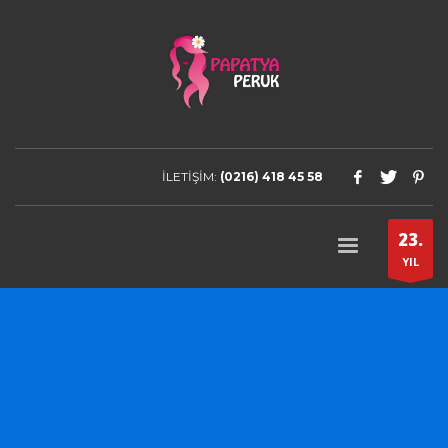
İLETİŞİM:
(0216) 418 45 58
23.
YIL