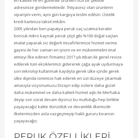
en kaliteli ve en güvenilir ürünleri hızlı bir şekilde
adresinize göndermektedir. İhtiyacınız olan ürünlerin
siparişini verin, aynı gün kargoya teslim edilsin. Üstelik
kredi kartınıza taksit imkânı.
2005 yılından beri papatya peruk saç uzatma keratin
boncuk mikro kaynak peruk çıtçıt gibi %100 doğal saçtan
imalat yaparak siz değerli misafirlerimize hizmet verme
gayesi ile her zaman en iyisini ve en mükemmelini imal
etmeyi İlke edinen firmamız 2017 yılı itibarı ile genel revize
edilerek tüm eksiklerimizi gidererek çağa ayak uydurmaya
son teknoloji kullanmak kaydıyla gerek ülke içinde gerek
ülke dışında ismimize hak ederek en üst düzeye çıkarmak
amacıyla vizyonumuzu Dizayn edip sizlere daha güzel
daha mükemmel ve daha kaliteli hizmet aşkı ile Merhaba
deyip son sürat devam diyoruz bu mutluluğu hep birlikte
yaşayacağız kalite dürüstlük ve devamlılık ilkemizdir
ilkelerimizden asla vazgeçmeyip haklı gururu kıvancın
yaşayacağız.
PERUK ÖZELLİKLERİ