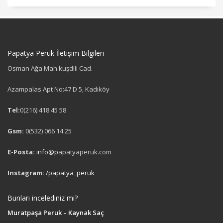
Papatya Peruk İletişim Bilgileri
Osman Ağa Mah.kuşdili Cad.
Azampalas Apt No:47 D 5, Kadıköy
Tel:
0(216) 418 45 58
Gsm:
0(532) 066 14 25
E-Posta:
info@p
apatyaperuk.com
Instagram:
/papatya_peruk
Bunları incelediniz mi?
Muratpaşa Peruk – Kaynak Saç