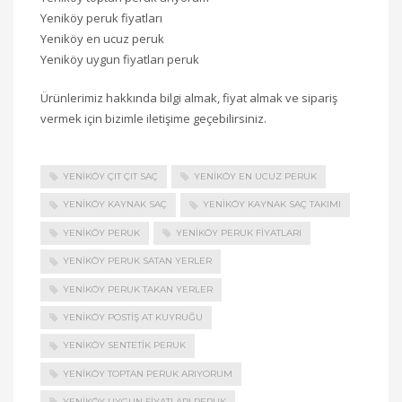
Yeniköy peruk fiyatları
Yeniköy en ucuz peruk
Yeniköy uygun fiyatları peruk
Ürünlerimiz hakkında bilgi almak, fiyat almak ve sipariş
vermek için bizimle iletişime geçebilirsiniz.
YENIKÖY ÇIT ÇIT SAÇ
YENIKÖY EN UCUZ PERUK
YENIKÖY KAYNAK SAÇ
YENIKÖY KAYNAK SAÇ TAKIMI
YENIKÖY PERUK
YENIKÖY PERUK FIYATLARI
YENIKÖY PERUK SATAN YERLER
YENIKÖY PERUK TAKAN YERLER
YENIKÖY POSTIŞ AT KUYRUĞU
YENIKÖY SENTETIK PERUK
YENIKÖY TOPTAN PERUK ARIYORUM
YENIKÖY UYGUN FIYATLARI PERUK