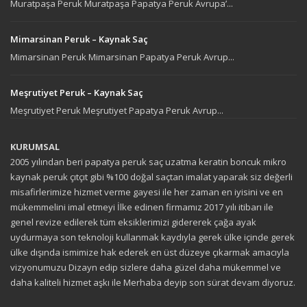
Muratpaşa Peruk Muratpaşa Papatya Peruk Avrupa’...
Mimarsinan Peruk – Kaynak Saç
Mimarsinan Peruk Mimarsinan Papatya Peruk Avrup...
Meşrutiyet Peruk – Kaynak Saç
Meşrutiyet Peruk Meşrutiyet Papatya Peruk Avrup...
KURUMSAL
2005 yılından beri papatya peruk saç uzatma keratin boncuk mikro
kaynak peruk çıtçıt gibi %100 doğal saçtan imalat yaparak siz değerli
misafirlerimize hizmet verme gayesi ile her zaman en iyisini ve en
mükemmelini imal etmeyi İlke edinen firmamız 2017 yılı itibarı ile
genel revize edilerek tüm eksiklerimizi gidererek çağa ayak
uydurmaya son teknoloji kullanmak kaydıyla gerek ülke içinde gerek
ülke dışında ismimize hak ederek en üst düzeye çıkarmak amacıyla
vizyonumuzu Dizayn edip sizlere daha güzel daha mükemmel ve
daha kaliteli hizmet aşkı ile Merhaba deyip son sürat devam diyoruz.