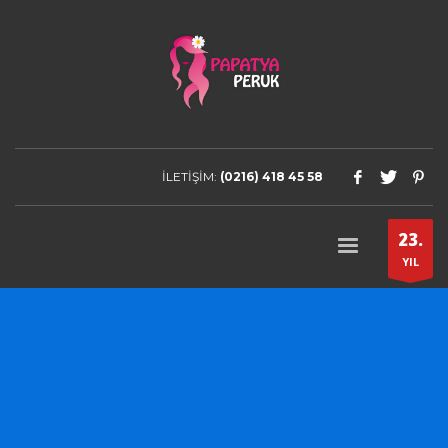
İLETİŞİM:
(0216) 418 45 58
23.
YIL