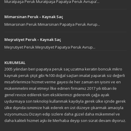
Muratpaşa Peruk Muratpaşa Papatya Peruk Avrupa’...
Mimarsinan Peruk – Kaynak Saç
Mimarsinan Peruk Mimarsinan Papatya Peruk Avrup...
Meşrutiyet Peruk – Kaynak Saç
Meşrutiyet Peruk Meşrutiyet Papatya Peruk Avrup...
KURUMSAL
2005 yılından beri papatya peruk saç uzatma keratin boncuk mikro
kaynak peruk çıtçıt gibi %100 doğal saçtan imalat yaparak siz değerli
misafirlerimize hizmet verme gayesi ile her zaman en iyisini ve en
mükemmelini imal etmeyi İlke edinen firmamız 2017 yılı itibarı ile
genel revize edilerek tüm eksiklerimizi gidererek çağa ayak
uydurmaya son teknoloji kullanmak kaydıyla gerek ülke içinde gerek
ülke dışında ismimize hak ederek en üst düzeye çıkarmak amacıyla
vizyonumuzu Dizayn edip sizlere daha güzel daha mükemmel ve
daha kaliteli hizmet aşkı ile Merhaba deyip son sürat devam diyoruz.