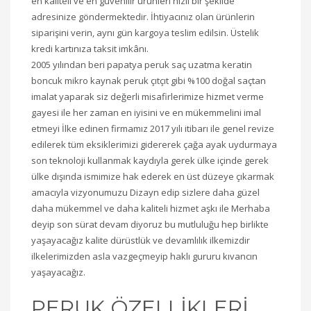
en kaliteli ve en güvenilir ürünleri hızlı bir şekilde
adresinize göndermektedir. İhtiyacınız olan ürünlerin
siparişini verin, aynı gün kargoya teslim edilsin. Üstelik
kredi kartınıza taksit imkânı.
2005 yılından beri papatya peruk saç uzatma keratin
boncuk mikro kaynak peruk çıtçıt gibi %100 doğal saçtan
imalat yaparak siz değerli misafirlerimize hizmet verme
gayesi ile her zaman en iyisini ve en mükemmelini imal
etmeyi İlke edinen firmamız 2017 yılı itibarı ile genel revize
edilerek tüm eksiklerimizi gidererek çağa ayak uydurmaya
son teknoloji kullanmak kaydıyla gerek ülke içinde gerek
ülke dışında ismimize hak ederek en üst düzeye çıkarmak
amacıyla vizyonumuzu Dizayn edip sizlere daha güzel
daha mükemmel ve daha kaliteli hizmet aşkı ile Merhaba
deyip son sürat devam diyoruz bu mutluluğu hep birlikte
yaşayacağız kalite dürüstlük ve devamlılık ilkemizdir
ilkelerimizden asla vazgeçmeyip haklı gururu kıvancın
yaşayacağız.
PERUK ÖZELLİKLERİ