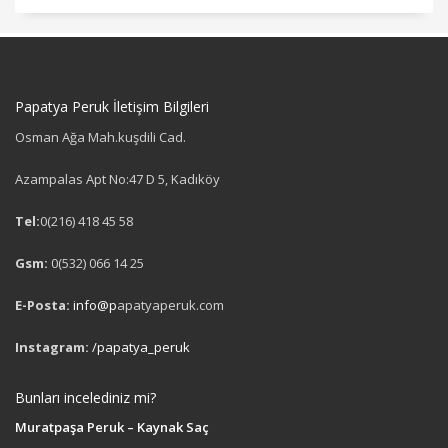
Papatya Peruk İletişim Bilgileri
Osman Ağa Mah.kuşdili Cad.
Azampalas Apt No:47 D 5, Kadıköy
Tel:
0(216) 418 45 58
Gsm:
0(532) 066 14 25
E-Posta:
info@p
apatyaperuk.com
Instagram:
/papatya_peruk
Bunları incelediniz mi?
Muratpaşa Peruk – Kaynak Saç