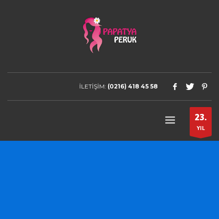
İLETİŞİM:
(0216) 418 45 58
23.
YIL