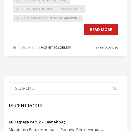
MEHMETAKIF TOPTAN PERUK ARIYORUM
MEHMETAKIF UYGUN FIYATLARI PERUK
READ MORE
PUBLISHED IN
HIZMET BÖLGELERI
NO COMMENTS
RECENT POSTS
Muratpaşa Peruk – Kaynak Saç
Muratpaşa Peruk Muratpaşa Papatya Peruk Avrupa’...