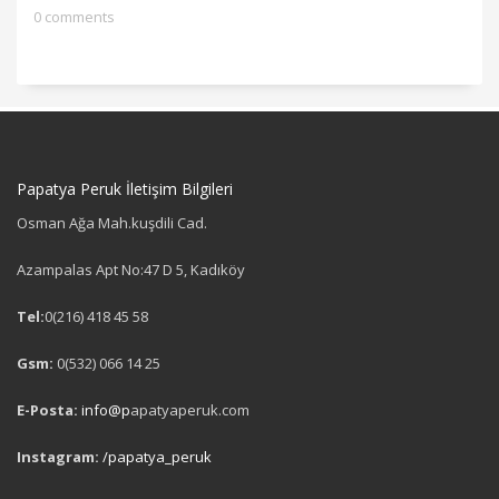
0 comments
Papatya Peruk İletişim Bilgileri
Osman Ağa Mah.kuşdili Cad.
Azampalas Apt No:47 D 5, Kadıköy
Tel:
0(216) 418 45 58
Gsm:
0(532) 066 14 25
E-Posta:
info@p
apatyaperuk.com
Instagram:
/papatya_peruk