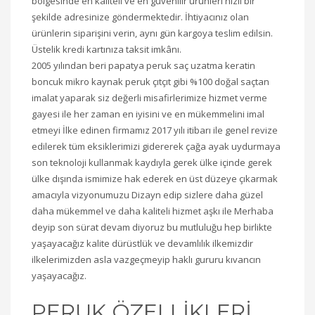
bölgesinde en kaliteli ve en güvenilir ürünleri hızlı bir
şekilde adresinize göndermektedir. İhtiyacınız olan
ürünlerin siparişini verin, aynı gün kargoya teslim edilsin.
Üstelik kredi kartınıza taksit imkânı.
2005 yılından beri papatya peruk saç uzatma keratin
boncuk mikro kaynak peruk çıtçıt gibi %100 doğal saçtan
imalat yaparak siz değerli misafirlerimize hizmet verme
gayesi ile her zaman en iyisini ve en mükemmelini imal
etmeyi İlke edinen firmamız 2017 yılı itibarı ile genel revize
edilerek tüm eksiklerimizi gidererek çağa ayak uydurmaya
son teknoloji kullanmak kaydıyla gerek ülke içinde gerek
ülke dışında ismimize hak ederek en üst düzeye çıkarmak
amacıyla vizyonumuzu Dizayn edip sizlere daha güzel
daha mükemmel ve daha kaliteli hizmet aşkı ile Merhaba
deyip son sürat devam diyoruz bu mutluluğu hep birlikte
yaşayacağız kalite dürüstlük ve devamlılık ilkemizdir
ilkelerimizden asla vazgeçmeyip haklı gururu kıvancın
yaşayacağız.
PERUK ÖZELLİKLERİ