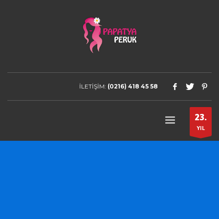
İLETİŞİM:
(0216) 418 45 58
23.
YIL