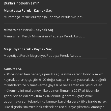
Bunları incelediniz mi?
Muratpaşa Peruk – Kaynak Saç
Muratpaşa Peruk Muratpaşa Papatya Peruk Avrupa’...
Mimarsinan Peruk – Kaynak Saç
Mimarsinan Peruk Mimarsinan Papatya Peruk Avrup...
Meşrutiyet Peruk – Kaynak Saç
Meşrutiyet Peruk Meşrutiyet Papatya Peruk Avrup...
KURUMSAL
2005 yılından beri papatya peruk saç uzatma keratin boncuk mikro
kaynak peruk çıtçıt gibi %100 doğal saçtan imalat yaparak siz değerli
misafirlerimize hizmet verme gayesi ile her zaman en iyisini ve en
mükemmelini imal etmeyi İlke edinen firmamız 2017 yılı itibarı ile
genel revize edilerek tüm eksiklerimizi gidererek çağa ayak
uydurmaya son teknoloji kullanmak kaydıyla gerek ülke içinde gerek
ülke dışında ismimize hak ederek en üst düzeye çıkarmak amacıyla