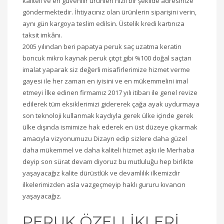
kaliteli ve en güvenilir ürünleri hızlı bir şekilde adresinize
göndermektedir. İhtiyacınız olan ürünlerin siparişini verin,
aynı gün kargoya teslim edilsin. Üstelik kredi kartınıza
taksit imkânı.
2005 yılından beri papatya peruk saç uzatma keratin
boncuk mikro kaynak peruk çıtçıt gibi %100 doğal saçtan
imalat yaparak siz değerli misafirlerimize hizmet verme
gayesi ile her zaman en iyisini ve en mükemmelini imal
etmeyi İlke edinen firmamız 2017 yılı itibarı ile genel revize
edilerek tüm eksiklerimizi gidererek çağa ayak uydurmaya
son teknoloji kullanmak kaydıyla gerek ülke içinde gerek
ülke dışında ismimize hak ederek en üst düzeye çıkarmak
amacıyla vizyonumuzu Dizayn edip sizlere daha güzel
daha mükemmel ve daha kaliteli hizmet aşkı ile Merhaba
deyip son sürat devam diyoruz bu mutluluğu hep birlikte
yaşayacağız kalite dürüstlük ve devamlılık ilkemizdir
ilkelerimizden asla vazgeçmeyip haklı gururu kıvancın
yaşayacağız.
PERUK ÖZELLİKLERİ