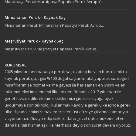
Muratpaşa Peruk Muratpaşa Papatya Peruk Avrupa’...
Mimarsinan Peruk – Kaynak Saç
Mimarsinan Peruk Mimarsinan Papatya Peruk Avrup...
Meşrutiyet Peruk – Kaynak Saç
Meşrutiyet Peruk Meşrutiyet Papatya Peruk Avrup...
KURUMSAL
2005 yılından beri papatya peruk saç uzatma keratin boncuk mikro
kaynak peruk çıtçıt gibi %100 doğal saçtan imalat yaparak siz değerli
misafirlerimize hizmet verme gayesi ile her zaman en iyisini ve en
mükemmelini imal etmeyi İlke edinen firmamız 2017 yılı itibarı ile
genel revize edilerek tüm eksiklerimizi gidererek çağa ayak
uydurmaya son teknoloji kullanmak kaydıyla gerek ülke içinde gerek
ülke dışında ismimize hak ederek en üst düzeye çıkarmak amacıyla
vizyonumuzu Dizayn edip sizlere daha güzel daha mükemmel ve
daha kaliteli hizmet aşkı ile Merhaba deyip son sürat devam diyoruz.