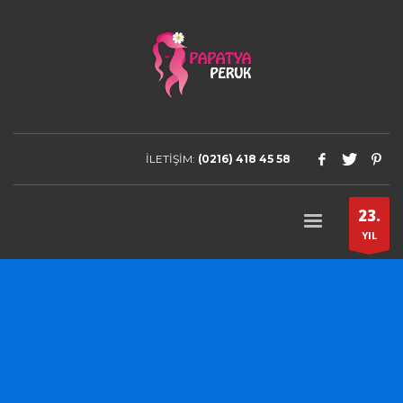
İLETİŞİM:
(0216) 418 45 58
23.
YIL