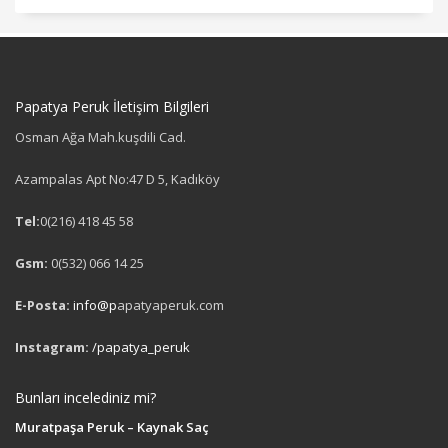
Papatya Peruk İletişim Bilgileri
Osman Ağa Mah.kuşdili Cad.
Azampalas Apt No:47 D 5, Kadıköy
Tel:
0(216) 418 45 58
Gsm:
0(532) 066 14 25
E-Posta:
info@p
apatyaperuk.com
Instagram:
/papatya_peruk
Bunları incelediniz mi?
Muratpaşa Peruk – Kaynak Saç