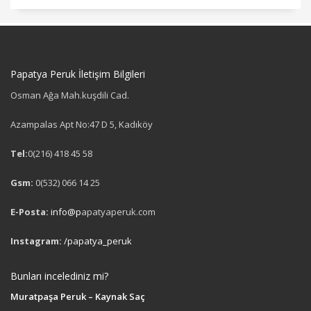
Papatya Peruk İletişim Bilgileri
Osman Ağa Mah.kuşdili Cad.
Azampalas Apt No:47 D 5, Kadıköy
Tel:
0(216) 418 45 58
Gsm:
0(532) 066 14 25
E-Posta:
info@p
apatyaperuk.com
Instagram:
/papatya_peruk
Bunları incelediniz mi?
Muratpaşa Peruk – Kaynak Saç