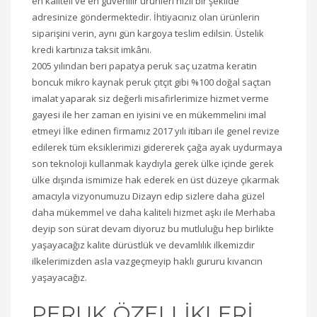
en kaliteli ve en güvenilir ürünleri hızlı bir şekilde
adresinize göndermektedir. İhtiyacınız olan ürünlerin
siparişini verin, aynı gün kargoya teslim edilsin. Üstelik
kredi kartınıza taksit imkânı.
2005 yılından beri papatya peruk saç uzatma keratin
boncuk mikro kaynak peruk çıtçıt gibi %100 doğal saçtan
imalat yaparak siz değerli misafirlerimize hizmet verme
gayesi ile her zaman en iyisini ve en mükemmelini imal
etmeyi İlke edinen firmamız 2017 yılı itibarı ile genel revize
edilerek tüm eksiklerimizi gidererek çağa ayak uydurmaya
son teknoloji kullanmak kaydıyla gerek ülke içinde gerek
ülke dışında ismimize hak ederek en üst düzeye çıkarmak
amacıyla vizyonumuzu Dizayn edip sizlere daha güzel
daha mükemmel ve daha kaliteli hizmet aşkı ile Merhaba
deyip son sürat devam diyoruz bu mutluluğu hep birlikte
yaşayacağız kalite dürüstlük ve devamlılık ilkemizdir
ilkelerimizden asla vazgeçmeyip haklı gururu kıvancın
yaşayacağız.
PERUK ÖZELLİKLERİ