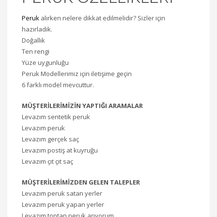
Peruk
alırken nelere dikkat edilmelidir? Sizler için
hazırladık.
Doğallık
Ten rengi
Yüze uygunluğu
Peruk Modellerimiz için iletişime geçin
6 farklı model mevcuttur.
MÜŞTERİLERİMİZİN YAPTIĞI ARAMALAR
Levazım sentetik peruk
Levazım peruk
Levazım gerçek saç
Levazım postiş at kuyruğu
Levazım çıt çıt saç
MÜŞTERİLERİMİZDEN GELEN TALEPLER
Levazım peruk satan yerler
Levazım peruk yapan yerler
Levazım toptan peruk arıyorum