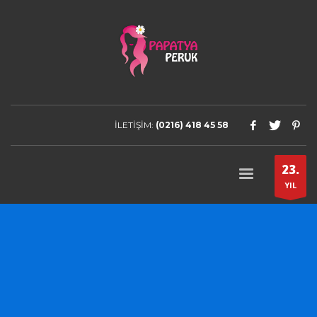
İLETİŞİM:
(0216) 418 45 58
23.
YIL