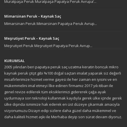
Muratpaşa Peruk Muratpaşa Papatya Peruk Avrupa’...
Mimarsinan Peruk – Kaynak Saç
Mimarsinan Peruk Mimarsinan Papatya Peruk Avrup...
Meşrutiyet Peruk – Kaynak Saç
Meşrutiyet Peruk Meşrutiyet Papatya Peruk Avrup...
KURUMSAL
2005 yılından beri papatya peruk saç uzatma keratin boncuk mikro
kaynak peruk çıtçıt gibi %100 doğal saçtan imalat yaparak siz değerli
misafirlerimize hizmet verme gayesi ile her zaman en iyisini ve en
mükemmelini imal etmeyi İlke edinen firmamız 2017 yılı itibarı ile
genel revize edilerek tüm eksiklerimizi gidererek çağa ayak
uydurmaya son teknoloji kullanmak kaydıyla gerek ülke içinde gerek
ülke dışında ismimize hak ederek en üst düzeye çıkarmak amacıyla
vizyonumuzu Dizayn edip sizlere daha güzel daha mükemmel ve
daha kaliteli hizmet aşkı ile Merhaba deyip son sürat devam diyoruz.