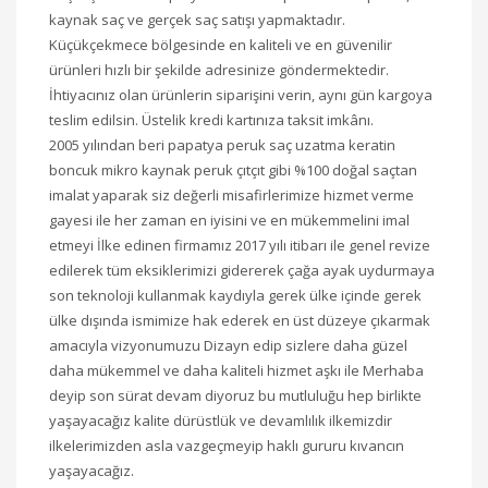
kaynak saç ve gerçek saç satışı yapmaktadır.
Küçükçekmece bölgesinde en kaliteli ve en güvenilir
ürünleri hızlı bir şekilde adresinize göndermektedir.
İhtiyacınız olan ürünlerin siparişini verin, aynı gün kargoya
teslim edilsin. Üstelik kredi kartınıza taksit imkânı.
2005 yılından beri papatya peruk saç uzatma keratin
boncuk mikro kaynak peruk çıtçıt gibi %100 doğal saçtan
imalat yaparak siz değerli misafirlerimize hizmet verme
gayesi ile her zaman en iyisini ve en mükemmelini imal
etmeyi İlke edinen firmamız 2017 yılı itibarı ile genel revize
edilerek tüm eksiklerimizi gidererek çağa ayak uydurmaya
son teknoloji kullanmak kaydıyla gerek ülke içinde gerek
ülke dışında ismimize hak ederek en üst düzeye çıkarmak
amacıyla vizyonumuzu Dizayn edip sizlere daha güzel
daha mükemmel ve daha kaliteli hizmet aşkı ile Merhaba
deyip son sürat devam diyoruz bu mutluluğu hep birlikte
yaşayacağız kalite dürüstlük ve devamlılık ilkemizdir
ilkelerimizden asla vazgeçmeyip haklı gururu kıvancın
yaşayacağız.