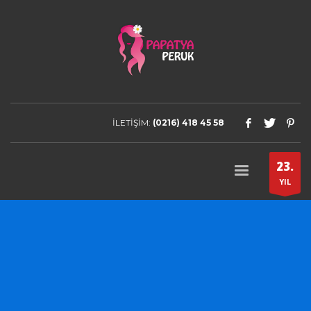
İLETİŞİM:
(0216) 418 45 58
23.
YIL