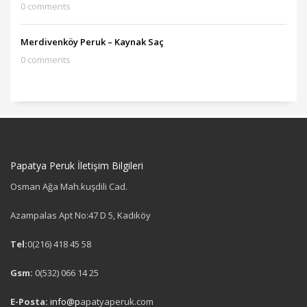
0 comments
Merdivenköy Peruk – Kaynak Saç
0 comments
Papatya Peruk İletişim Bilgileri
Osman Ağa Mah.kuşdili Cad.
Azampalas Apt No:47 D 5, Kadıköy
Tel:
0(216) 418 45 58
Gsm:
0(532) 066 14 25
E-Posta:
info@p
apatyaperuk.com