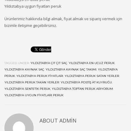
Yıldıztabya uygun fiyatları peruk
Ürünlerimiz hakkında bilgi almak, fiyat almak ve sipariş vermek için
bizimle iletişime geçebilirsiniz.
TAGGED UNDER:
YILDIZTABYA ÇIT ÇIT SAÇ
,
YILDIZTABYA EN UCUZ PERUK
,
YILDIZTABYA KAYNAK SAÇ
,
YILDIZTABYA KAYNAK SAÇ TAKIMI
,
YILDIZTABYA
PERUK
,
YILDIZTABYA PERUK FIYATLARI
,
YILDIZTABYA PERUK SATAN YERLER
,
YILDIZTABYA PERUK TAKAN YERLER
,
YILDIZTABYA POSTIŞ AT KUYRUĞU
,
YILDIZTABYA SENTETIK PERUK
,
YILDIZTABYA TOPTAN PERUK ARIYORUM
,
YILDIZTABYA UYGUN FIYATLARI PERUK
ABOUT
ADMIN