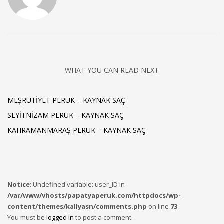
WHAT YOU CAN READ NEXT
MEŞRUTIYET PERUK – KAYNAK SAÇ
SEYITNIZAM PERUK – KAYNAK SAÇ
KAHRAMANMARAŞ PERUK – KAYNAK SAÇ
Notice
: Undefined variable: user_ID in
/var/www/vhosts/papatyaperuk.com/httpdocs/wp-
content/themes/kallyasn/comments.php
on line
73
You must be
logged in
to post a comment.