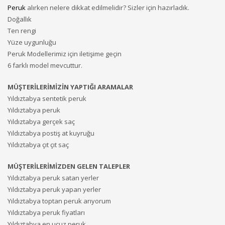
Peruk
alırken nelere dikkat edilmelidir? Sizler için hazırladık.
Doğallık
Ten rengi
Yüze uygunluğu
Peruk Modellerimiz için iletişime geçin
6 farklı model mevcuttur.
MÜŞTERİLERİMİZİN YAPTIĞI ARAMALAR
Yıldıztabya sentetik peruk
Yıldıztabya peruk
Yıldıztabya gerçek saç
Yıldıztabya postiş at kuyruğu
Yıldıztabya çıt çıt saç
MÜŞTERİLERİMİZDEN GELEN TALEPLER
Yıldıztabya peruk satan yerler
Yıldıztabya peruk yapan yerler
Yıldıztabya toptan peruk arıyorum
Yıldıztabya peruk fiyatları
Yıldıztabya en ucuz peruk