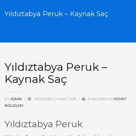
Yıldıztabya Peruk – Kaynak Saç
Yıldıztabya Peruk –
Kaynak Saç
BY
ADMIN
/
PERŞEMBE, 01 MART 2018
/
PUBLISHED IN
HIZMET
BÖLGELERI
Yıldıztabya Peruk