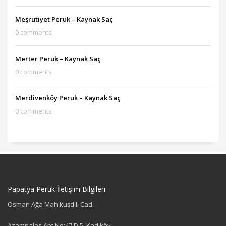
Meşrutiyet Peruk – Kaynak Saç
0 comments
Merter Peruk – Kaynak Saç
0 comments
Merdivenköy Peruk – Kaynak Saç
0 comments
Papatya Peruk İletişim Bilgileri
Osman Ağa Mah.kuşdili Cad.
Azampalas Apt No:47 D 5, Kadıköy