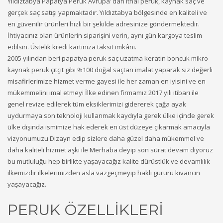
Yıldıztabya Papatya Peruk Avrupa’ dan ithal peruk, kaynak saç ve
gerçek saç satışı yapmaktadır. Yıldıztabya bölgesinde en kaliteli ve
en güvenilir ürünleri hızlı bir şekilde adresinize göndermektedir.
İhtiyacınız olan ürünlerin siparişini verin, aynı gün kargoya teslim
edilsin. Üstelik kredi kartınıza taksit imkânı.
2005 yılından beri papatya peruk saç uzatma keratin boncuk mikro
kaynak peruk çıtçıt gibi %100 doğal saçtan imalat yaparak siz değerli
misafirlerimize hizmet verme gayesi ile her zaman en iyisini ve en
mükemmelini imal etmeyi İlke edinen firmamız 2017 yılı itibarı ile
genel revize edilerek tüm eksiklerimizi gidererek çağa ayak
uydurmaya son teknoloji kullanmak kaydıyla gerek ülke içinde gerek
ülke dışında ismimize hak ederek en üst düzeye çıkarmak amacıyla
vizyonumuzu Dizayn edip sizlere daha güzel daha mükemmel ve
daha kaliteli hizmet aşkı ile Merhaba deyip son sürat devam diyoruz
bu mutluluğu hep birlikte yaşayacağız kalite dürüstlük ve devamlılık
ilkemizdir ilkelerimizden asla vazgeçmeyip haklı gururu kıvancın
yaşayacağız.
PERUK ÖZELLİKLERİ