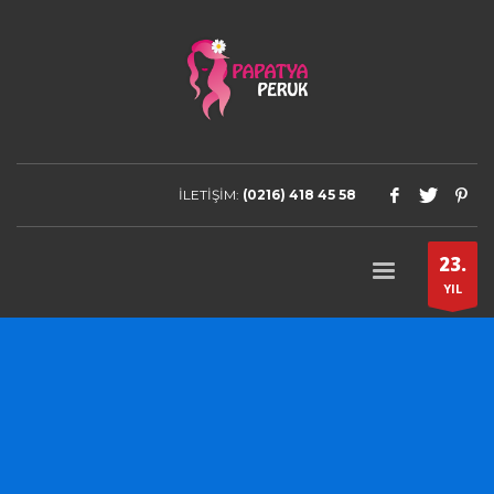
İLETİŞİM:
(0216) 418 45 58
23.
YIL