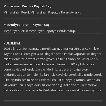
Mimarsinan Peruk – Kaynak Saç
Mimarsinan Peruk Mimarsinan Papatya Peruk Avrup...
Meşrutiyet Peruk – Kaynak Saç
Meşrutiyet Peruk Meşrutiyet Papatya Peruk Avrup...
KURUMSAL
2005 yılından beri papatya peruk saç uzatma keratin boncuk mikro
kaynak peruk çıtçıt gibi %100 doğal saçtan imalat yaparak siz değerli
misafirlerimize hizmet verme gayesi ile her zaman en iyisini ve en
mükemmelini imal etmeyi İlke edinen firmamız 2017 yılı itibarı ile
genel revize edilerek tüm eksiklerimizi gidererek çağa ayak
uydurmaya son teknoloji kullanmak kaydıyla gerek ülke içinde gerek
ülke dışında ismimize hak ederek en üst düzeye çıkarmak amacıyla
vizyonumuzu Dizayn edip sizlere daha güzel daha mükemmel ve
daha kaliteli hizmet aşkı ile Merhaba deyip son sürat devam diyoruz.