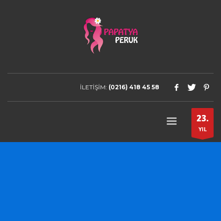
İLETİŞİM:
(0216) 418 45 58
23.
YIL