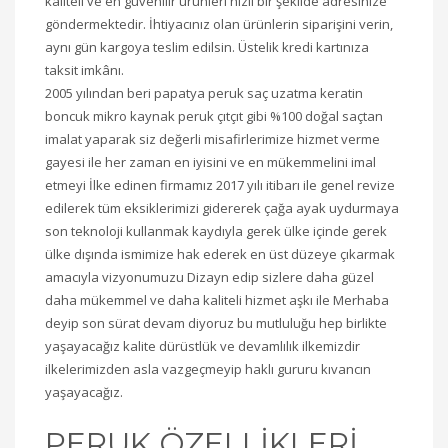
kaliteli ve en güvenilir ürünleri hızlı bir şekilde adresinize
göndermektedir. İhtiyacınız olan ürünlerin siparişini verin,
aynı gün kargoya teslim edilsin. Üstelik kredi kartınıza
taksit imkânı.
2005 yılından beri papatya peruk saç uzatma keratin
boncuk mikro kaynak peruk çıtçıt gibi %100 doğal saçtan
imalat yaparak siz değerli misafirlerimize hizmet verme
gayesi ile her zaman en iyisini ve en mükemmelini imal
etmeyi İlke edinen firmamız 2017 yılı itibarı ile genel revize
edilerek tüm eksiklerimizi gidererek çağa ayak uydurmaya
son teknoloji kullanmak kaydıyla gerek ülke içinde gerek
ülke dışında ismimize hak ederek en üst düzeye çıkarmak
amacıyla vizyonumuzu Dizayn edip sizlere daha güzel
daha mükemmel ve daha kaliteli hizmet aşkı ile Merhaba
deyip son sürat devam diyoruz bu mutluluğu hep birlikte
yaşayacağız kalite dürüstlük ve devamlılık ilkemizdir
ilkelerimizden asla vazgeçmeyip haklı gururu kıvancın
yaşayacağız.
PERUK ÖZELLİKLERİ