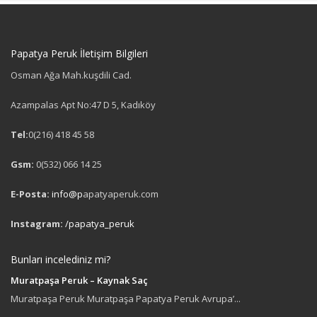
Papatya Peruk İletişim Bilgileri
Osman Ağa Mah.kuşdili Cad.
Azampalas Apt No:47 D 5, Kadıköy
Tel:
0(216) 418 45 58
Gsm:
0(532) 066 14 25
E-Posta:
info@p
apatyaperuk.com
Instagram:
/papatya_peruk
Bunları incelediniz mi?
Muratpaşa Peruk – Kaynak Saç
Muratpaşa Peruk Muratpaşa Papatya Peruk Avrupa’...