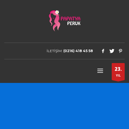
İLETİŞİM:
(0216) 418 45 58
23.
YIL