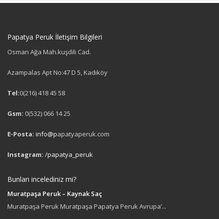
Papatya Peruk İletişim Bilgileri
Osman Ağa Mah.kuşdili Cad.
Azampalas Apt No:47 D 5, Kadıköy
Tel:
0(216) 418 45 58
Gsm:
0(532) 066 14 25
E-Posta:
info@p
apatyaperuk.com
Instagram:
/papatya_peruk
Bunları incelediniz mi?
Muratpaşa Peruk – Kaynak Saç
Muratpaşa Peruk Muratpaşa Papatya Peruk Avrupa’...