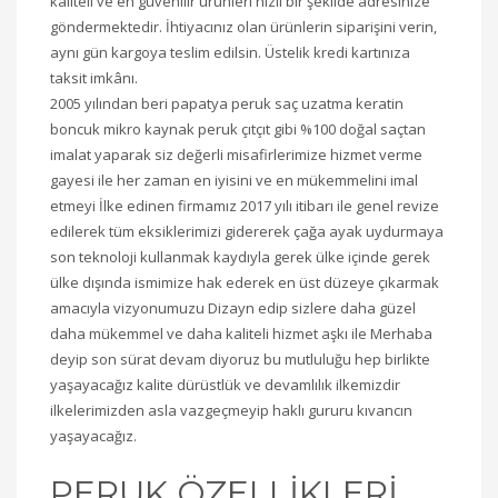
kaliteli ve en güvenilir ürünleri hızlı bir şekilde adresinize
göndermektedir. İhtiyacınız olan ürünlerin siparişini verin,
aynı gün kargoya teslim edilsin. Üstelik kredi kartınıza
taksit imkânı.
2005 yılından beri papatya peruk saç uzatma keratin
boncuk mikro kaynak peruk çıtçıt gibi %100 doğal saçtan
imalat yaparak siz değerli misafirlerimize hizmet verme
gayesi ile her zaman en iyisini ve en mükemmelini imal
etmeyi İlke edinen firmamız 2017 yılı itibarı ile genel revize
edilerek tüm eksiklerimizi gidererek çağa ayak uydurmaya
son teknoloji kullanmak kaydıyla gerek ülke içinde gerek
ülke dışında ismimize hak ederek en üst düzeye çıkarmak
amacıyla vizyonumuzu Dizayn edip sizlere daha güzel
daha mükemmel ve daha kaliteli hizmet aşkı ile Merhaba
deyip son sürat devam diyoruz bu mutluluğu hep birlikte
yaşayacağız kalite dürüstlük ve devamlılık ilkemizdir
ilkelerimizden asla vazgeçmeyip haklı gururu kıvancın
yaşayacağız.
PERUK ÖZELLİKLERİ