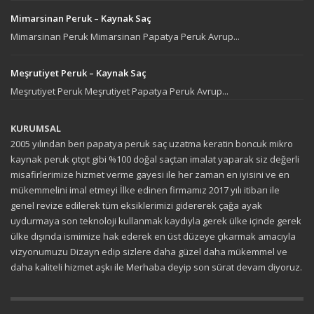
Mimarsinan Peruk – Kaynak Saç
Mimarsinan Peruk Mimarsinan Papatya Peruk Avrup...
Meşrutiyet Peruk – Kaynak Saç
Meşrutiyet Peruk Meşrutiyet Papatya Peruk Avrup...
KURUMSAL
2005 yılından beri papatya peruk saç uzatma keratin boncuk mikro
kaynak peruk çıtçıt gibi %100 doğal saçtan imalat yaparak siz değerli
misafirlerimize hizmet verme gayesi ile her zaman en iyisini ve en
mükemmelini imal etmeyi İlke edinen firmamız 2017 yılı itibarı ile
genel revize edilerek tüm eksiklerimizi gidererek çağa ayak
uydurmaya son teknoloji kullanmak kaydıyla gerek ülke içinde gerek
ülke dışında ismimize hak ederek en üst düzeye çıkarmak amacıyla
vizyonumuzu Dizayn edip sizlere daha güzel daha mükemmel ve
daha kaliteli hizmet aşkı ile Merhaba deyip son sürat devam diyoruz.