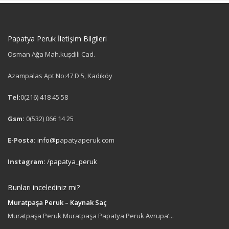
Papatya Peruk İletişim Bilgileri
Osman Ağa Mah.kuşdili Cad.
Azampalas Apt No:47 D 5, Kadıköy
Tel:
0(216) 418 45 58
Gsm:
0(532) 066 14 25
E-Posta:
info@p
apatyaperuk.com
Instagram:
/papatya_peruk
Bunları incelediniz mi?
Muratpaşa Peruk – Kaynak Saç
Muratpaşa Peruk Muratpaşa Papatya Peruk Avrupa’...