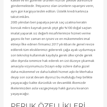
kaliteli ve en güvenilir ürünleri hızlı bir şekilde adresinize
göndermektedir. İhtiyacınız olan ürünlerin siparişini verin,
aynı gün kargoya teslim edilsin. Üstelik kredi kartınıza
taksit imkânı.
2005 yılından beri papatya peruk saç uzatma keratin
boncuk mikro kaynak peruk çıtçıt gibi %100 doğal saçtan
imalat yaparak siz değerli misafirlerimize hizmet verme
gayesi ile her zaman en iyisini ve en mükemmelini imal
etmeyi İlke edinen firmamız 2017 yılı itibarı ile genel revize
edilerek tüm eksiklerimizi gidererek çağa ayak uydurmaya
son teknoloji kullanmak kaydıyla gerek ülke içinde gerek
ülke dışında ismimize hak ederek en üst düzeye çıkarmak
amacıyla vizyonumuzu Dizayn edip sizlere daha güzel
daha mükemmel ve daha kaliteli hizmet aşkı ile Merhaba
deyip son sürat devam diyoruz bu mutluluğu hep birlikte
yaşayacağız kalite dürüstlük ve devamlılık ilkemizdir
ilkelerimizden asla vazgeçmeyip haklı gururu kıvancın
yaşayacağız.
PERUK ÖZELLİKLERİ