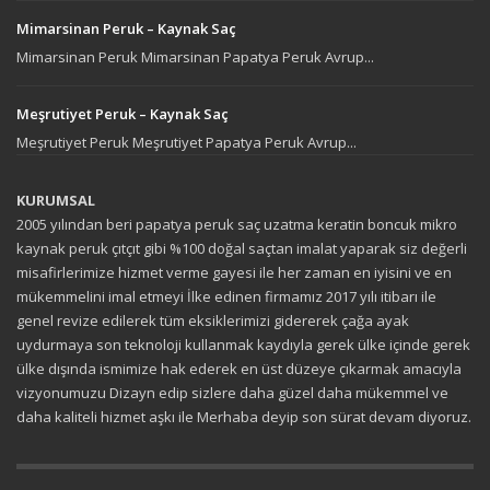
Mimarsinan Peruk – Kaynak Saç
Mimarsinan Peruk Mimarsinan Papatya Peruk Avrup...
Meşrutiyet Peruk – Kaynak Saç
Meşrutiyet Peruk Meşrutiyet Papatya Peruk Avrup...
KURUMSAL
2005 yılından beri papatya peruk saç uzatma keratin boncuk mikro
kaynak peruk çıtçıt gibi %100 doğal saçtan imalat yaparak siz değerli
misafirlerimize hizmet verme gayesi ile her zaman en iyisini ve en
mükemmelini imal etmeyi İlke edinen firmamız 2017 yılı itibarı ile
genel revize edilerek tüm eksiklerimizi gidererek çağa ayak
uydurmaya son teknoloji kullanmak kaydıyla gerek ülke içinde gerek
ülke dışında ismimize hak ederek en üst düzeye çıkarmak amacıyla
vizyonumuzu Dizayn edip sizlere daha güzel daha mükemmel ve
daha kaliteli hizmet aşkı ile Merhaba deyip son sürat devam diyoruz.