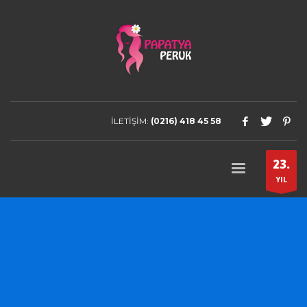
İLETİŞİM:
(0216) 418 45 58
23.
YIL